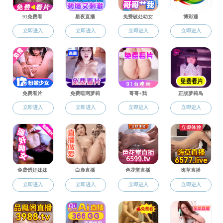
学工办介绍
创客大
学生组织
10
学生动态
12月
创新创业
04
学生风采
10月